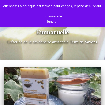
Attention! La boutique est fermée pour congés, reprise début Août.
DÉPLI
Emmanuelle
Ignorer
Emmanuelle
Créatrice de la savonnerie artisanale Terre de Savons.