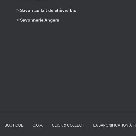
>
Savon au lait de chèvre bio
>
Savonnerie Angers
BOUTIQUE
C.G.V.
CLICK & COLLECT
LA SAPONIFICATION À F