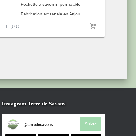
Pochette à savon imperméable
Fabrication artisanale en Anjou
11,00
€
Instagram Terre de Savons
Suivre
@
terredesavons