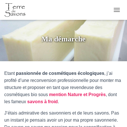
DÉPLI
Ma démarche
Etant
passionnée de cosmétiques écologiques
, j’ai
profité d’une reconversion professionnelle pour monter ma
structure et proposer en tant que revendeuse des
cosmétiques bio sous
mention Nature et Progrès
, dont
les fameux
savons à froid
.
J’étais admirative des savonniers et de leurs savons. Pas
un instant je pensais avoir un jour ma propre savonnerie.