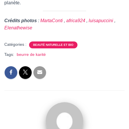
planète.
Crédits
photos
:
MartaConti
,
africa924
,
luisapuccini
,
Elenathewise
Catégories :
BEAUTÉ NATURELLE ET BIO
Tags:
beurre de karité