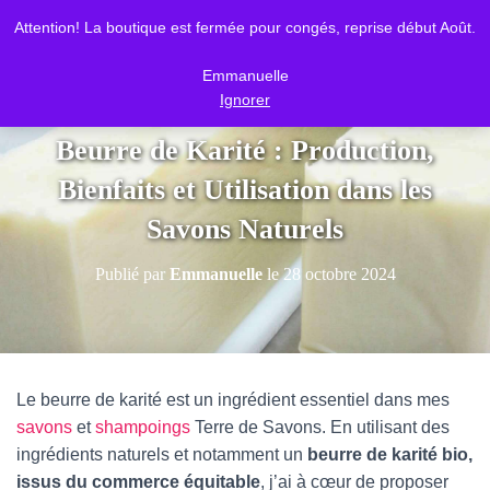
Attention! La boutique est fermée pour congés, reprise début Août.
DÉPLI
Emmanuelle
Ignorer
Beurre de Karité : Production,
Bienfaits et Utilisation dans les
Savons Naturels
Publié par
Emmanuelle
le
28 octobre 2024
Le beurre de karité est un ingrédient essentiel dans mes
savons
et
shampoings
Terre de Savons. En utilisant des
ingrédients naturels et notamment un
beurre de karité bio,
issus du commerce équitable
, j’ai à cœur de proposer